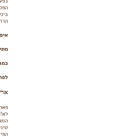
בפעם ה-26 בחוה”מ פ
בינל
הרחב, מ- 
איפ
מתי
כמה
לפר
ארץ
פארק
לא!”
המאב
טינק
הפיר