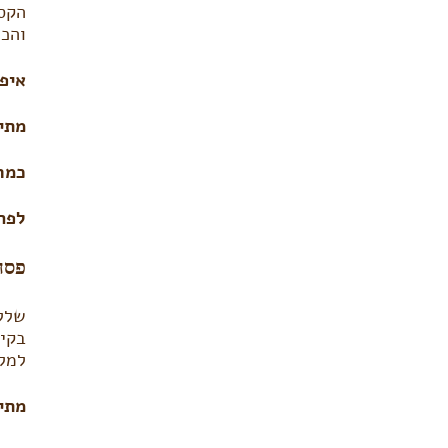
הקסו
והכל
איפ
מתי
כמה
לפר
פסח
שלל 
בקיס
למלך
מתי