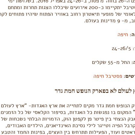
סח, ב-24-26 באפריל 2016.
בשלושת ימי
הפסטיבל יתקיימו כ-200 אירועים שיכללו הצגות תחרות ומתחם
אומי של מופעי תיאטרון רחוב באוויר הפתוח שיהיו פתוחים לקה
9 מדינות בעולם.
ה:
חיפה
:
24-26/5
:
החל מ-55 שקלים
טים:
פסטיבל חיפה
 לעולם לא בפארק הנופש חמת גדר
 הנופש חמת גדר מקים לתחייה את ארץ האגדות- “ארץ לעולם
 המקום בו נפגשות כל האגדות, בסיפור הקלאסי של כל הזמנים:
ק הנצחי בין פיטר פן לקפטן הוק, הדמויות הבלתי נשכחות של
רבל הפיה וטייגר לילי נסיכת האינדיאנים, הילדים האבודים,
אטים ועוד, הפעילות תתרחש בין העצים, בפינות החמד והטבע