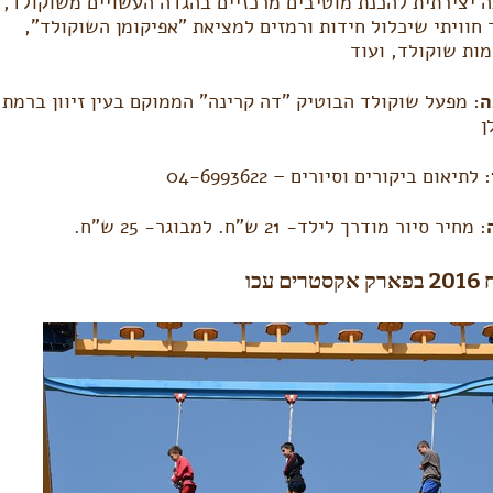
 יצירתית להכנת מוטיבים מרכזיים בהגדה העשויים משוקולד,
 חוויתי שיכלול חידות ורמזים למציאת ”אפיקומן השוקולד”,
ות שוקולד, ועוד
ה
: מפעל שוקולד הבוטיק ”דה קרינה” הממוקם בעין זיוון ברמת
ן
: לתיאום ביקורים וסיורים – 04-6993622
: מחיר סיור מודרך לילד- 21 ש”ח. למבוגר- 25 ש”ח.
טרים עכו