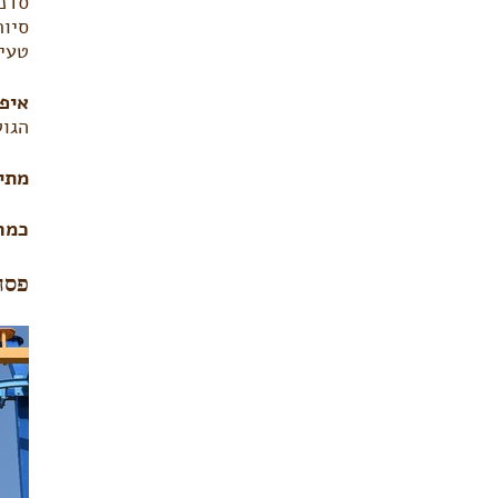
סדנה
סיור
טעימ
איפ
הגול
מתי
כמה
פסח 2016 בפארק אקס