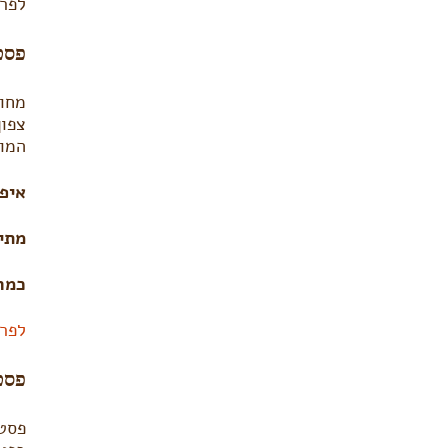
לפר
פסטיב
המוע
איפ
מתי
כמה
לפרט
פסטי