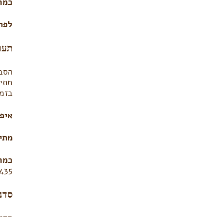
כמה
לפר
תער
הסבר
מתיי
בזמן
איפ
מתי
כמה
435
סדנת