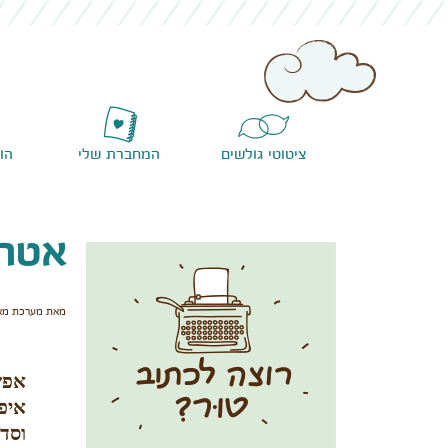
ציטוטי גולשים
המחברת שלי
הו
אטרק
מאת מערכת מא
אפש
איפ
וסדנ