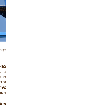
פארק
בפאר
טראק
מתחם
וחבל
מטר 
איפ