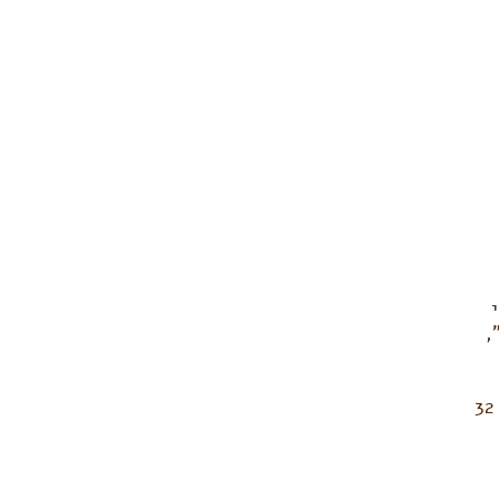
,
פעילויות לקטנטנים, ומתקן בנג’י- דרופ לקפיצה חופשית מגובה של 32