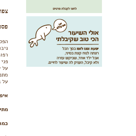
צפון
פסט
הפסט
גיבו
רפונ
פני 
על ע
מתנפ
על ג
איפ
מתי
כמה