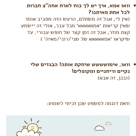
וואו אמא, איך יש לך כוח לארח אחה״צ חברות
לכל אחת מאיתנו?
(אין לי, אבל זה משתלם, הרעש הזה מסביב אומר
שאין קריאות ׳אמאאאאא׳ מכל עבר, אולי זה יישמע
קצת מוזר, אבל זה זמן קצר של חופש עבורי. עד
שיקראו ׳אמאאאאא של שני/רוני/מאיה׳ )
וואו, אימושששש שיחקת אותה! הבגדים שלי
נקיים וריחניים ומקופלים!
(ובכן, זה אבא)
וזאת דוגמה למשפט שכן זכיתי לשמוע: