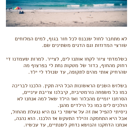
לא מתחבר לחול שנכנס לכל חור בגוף, למים המלוחים
שורצי המדוזות וגם הדגים משתינים שם.
כשלמדתי ציור לקחו אותנו לים, לצייר. למרות שעמדנו די
רחוק מהחוף, כדור של מטקות נחת לי בפרצוף מה
שהרחיק אותי מהים לתקופה, עד שנולד לי ילד.
בשלוש השנים הראשונות הכל היה תקין. הלכנו לבריכה
כמו כל משפחה נורמטיבית, קיבלנו צריבת עיניים,
הסרחנו יומיים מהכלור ואז הילד שאל למה אנחנו לא
הולכים לים כמו כל הילדים מהגן.
ניסיתי להפיל את זה על אישתי כי גם היא נגעלת מהחול,
אבל היא התחמקה והילד התעקש אז הלכנו. הוא נהנה,
אנחנו הדחקנו והנושא נדחק לשנתיים, עד עכשיו.