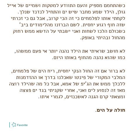
כשהתחמם מספיק והעם התוודע למטקות ושמיים של אייל
גולן, הילד שמע מחבר שיש ים והתחיל לנדנד שנלך.
לקחתי אותו לפלמחים כי זה הכי קרוב, אבל גם כי זכרתי
שזה חוף רגוע יחסית. לשם הברזנו מהלימודים ביב’
כשכולם הלכו לשחות ואני ישבתי על הדשא ממש רחוק
מהחול ובהיתי באופק.
לא חושב שראיתי את הילד נהנה יותר אי פעם ממשהו,
כמו שהוא נהנה מהחוף באותו היום.
לא ברור אם זה החול הנקי יחסית, ריח הים של פלמחים,
המלבי המקורי של פינטו שאכלנו בדרך או ההזדמנות
ללכלך ממש את הג’יפ של אמא, אבל כל מה שהילד רוצה
מאז זה לנסוע לים ואני, אחרי שקניתי בגד ים פצצה
ומצאתי קרם הגנה לאשכנזים, לגמרי איתו.
חולה על הים.
Favorite