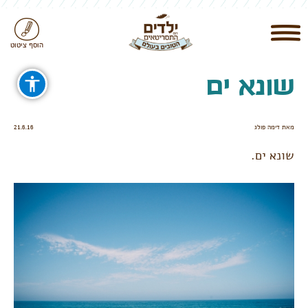
הוסף ציטוט
שונא ים
מאת דימה פולג
21.6.16
שונא ים.