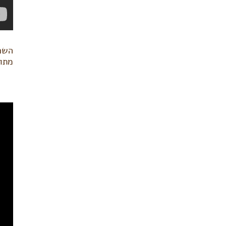
השכמ
מתו