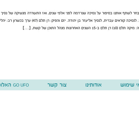
בחר לשתף אותנו בסיפור על נסיכה שנרדמה לפני אלפי שנים, ואז התעוררה מנשיקה של נסיך
פולני (לשעבר) וקמה לתחייה. לנסיכה קוראים עברית, לנסיך אליעזר בן יהודה. יזם והפיק: רן תלם (47) ערך בכשרון רב: יהל
י שימוש
אודותינו
צור קשר
האלופ
GO UFO