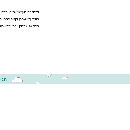
לרגל יום העצמאות רן תלם 
תלם (16) ההקשבה וההשראה: מיקה תלם (10) רן תלם ב-15 השנים האחרונות מנהל התוכן של קשת, […]
תנא