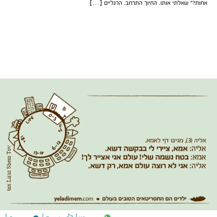
אחות?” שאלתי אותו. החיוך התרחב. הרגליים […]
tnx Liraz Shem Tov