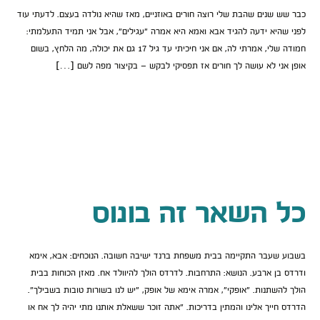
כבר שש שנים שהבת שלי רוצה חורים באוזניים, מאז שהיא נולדה בעצם. לדעתי עוד
לפני שהיא ידעה להגיד אבא ואמא היא אמרה “עגילים”, אבל אני תמיד התעלמתי:
חמודה שלי, אמרתי לה, אם אני חיכיתי עד גיל 17 גם את יכולה, מה הלחץ, בשום
אופן אני לא עושה לך חורים אז תפסיקי לבקש – בקיצור מפה לשם […]
כל השאר זה בונוס
בשבוע שעבר התקיימה בבית משפחת ברנד ישיבה חשובה. הנוכחים: אבא, אימא
ודרדס בן ארבע. הנושא: התרחבות. לדרדס הולך להיוולד אח. מאזן הכוחות בבית
הולך להשתנות. “אופקי”, אמרה אימא של אופק, “יש לנו בשורות טובות בשבילך”.
הדרדס חייך אלינו והמתין בדריכות. “אתה זוכר ששאלת אותנו מתי יהיה לך אח או