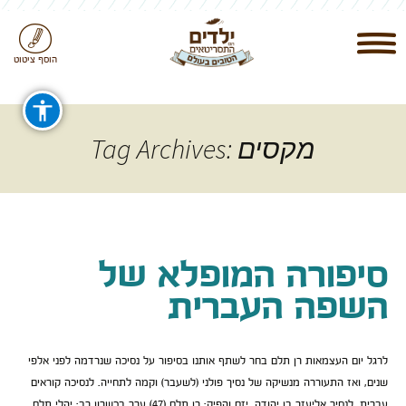
הוסף ציטוט
Tag Archives: מקסים
סיפורה המופלא של
השפה העברית
לרגל יום העצמאות רן תלם בחר לשתף אותנו בסיפור על נסיכה שנרדמה לפני אלפי
שנים, ואז התעוררה מנשיקה של נסיך פולני (לשעבר) וקמה לתחייה. לנסיכה קוראים
עברית, לנסיך אליעזר בן יהודה. יזם והפיק: רן תלם (47) ערך בכשרון רב: יהלי תלם