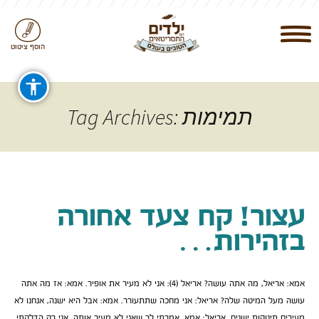
הוסף ציטוט
Tag Archives: תמימות
עצור! קח צעד אחורה
בזהירות…
אמא: אריאל, מה אתה עושה? אריאל (4): אני לא מעיר את אופיר. אמא: אז מה אתה
עושה מעל המיטה שלה? אריאל: אני מחכה שתתעורר. אמא: אבל היא ישנה, אנחנו לא
מעירים תינוקות ישנים. אריאל: אמא, אמרתי לך שאני לא מעיר אותה. אני רק הדלקתי