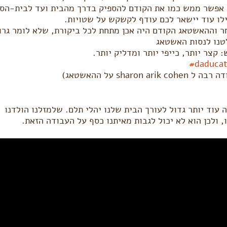
אפשר ממש כמו את הקודם להספיק בדרך מהבית ועד לבית-הספ
לו עוד יישאר לכם עודף לקשקש על שטויות.
 וההאשטאג הקודם היה אכן מתחת לכל ביקורת, שלא לומר גרו
טנו לנסות האשטאג
 קצר יותר, כייפי יותר ומדליק יותר.
‪#‎
daducat
ל sharon arik cohen על ההאשטאג)
 עוד יותר גדול לעורך הבית שלנו יהלי תלם. שלמזלנו הולדנו
, ולכן הוא לא יכול לגבות מאיתנו כסף על העבודה הזאת.