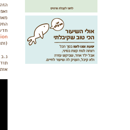
הזה 
ואפי
מאחר
החל
חדש:
ion‬
(ותודה רבה 
נ.ב
תודה
אותו